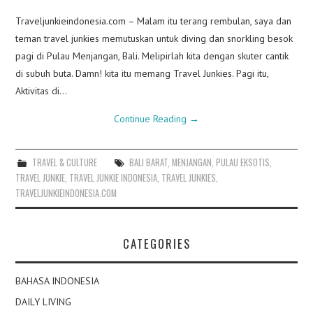
Traveljunkieindonesia.com – Malam itu terang rembulan, saya dan
teman travel junkies memutuskan untuk diving dan snorkling besok
pagi di Pulau Menjangan, Bali. Melipirlah kita dengan skuter cantik
di subuh buta. Damn! kita itu memang Travel Junkies. Pagi itu,
Aktivitas di…
Continue Reading
→
TRAVEL & CULTURE
BALI BARAT
,
MENJANGAN
,
PULAU EKSOTIS
,
TRAVEL JUNKIE
,
TRAVEL JUNKIE INDONESIA
,
TRAVEL JUNKIES
,
TRAVELJUNKIEINDONESIA.COM
CATEGORIES
BAHASA INDONESIA
DAILY LIVING