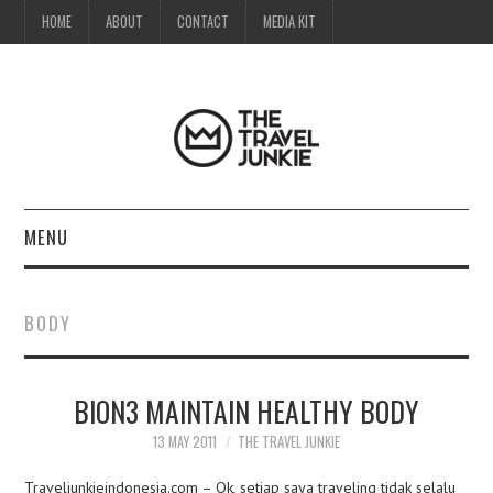
HOME
ABOUT
CONTACT
MEDIA KIT
MENU
HOME
BODY
ABOUT
BION3 MAINTAIN HEALTHY BODY
CONTACT
13 MAY 2011
THE TRAVEL JUNKIE
MEDIA KIT
Traveljunkieindonesia.com – Ok, setiap saya traveling tidak selalu