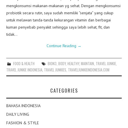
mengkonsumsi makanan-makanan yg sehat. Dengan mengkonsumsi
probiotik secara rutin, saya sudah memiliki “senjata” yang cukup
untuk melawan tanda-tanda kekurangan vitamin dan berbagai
kuman penyebab penyakit sehingga saya lebih sehat, fit, dan
tidak…
Continue Reading
→
FOOD & HEALTH
BION3
,
BODY
,
HEALTHY
,
MAINTAIN
,
TRAVEL JUNKIE
,
TRAVEL JUNKIE INDONESIA
,
TRAVEL JUNKIES
,
TRAVELJUNKIEINDONESIA.COM
CATEGORIES
BAHASA INDONESIA
DAILY LIVING
FASHION & STYLE