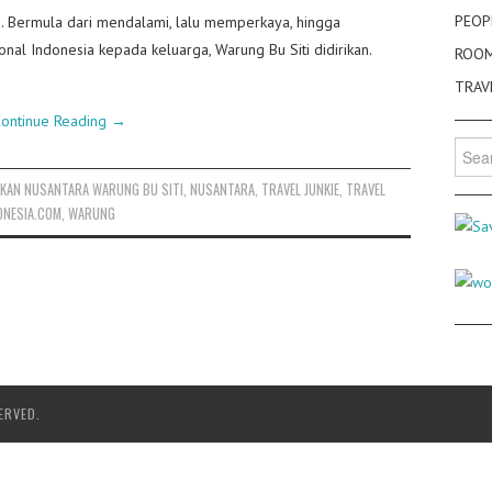
PEOP
. Bermula dari mendalami, lalu memperkaya, hingga
al Indonesia kepada keluarga, Warung Bu Siti didirikan.
ROO
TRAV
ontinue Reading
→
Searc
for:
KAN NUSANTARA WARUNG BU SITI
,
NUSANTARA
,
TRAVEL JUNKIE
,
TRAVEL
ONESIA.COM
,
WARUNG
ERVED.