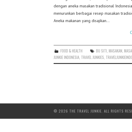
dengan aneka masakan tradisional Indonesia
menurunkan berbagai resep masakan tradision
Aneka makanan yang disajikan…
C
FOOD & HEALTH
BU SITI
,
MASAKAN
,
MASA
JUNKIE INDONESIA
,
TRAVEL JUNKIES
,
TRAVELJUNKIEIND
© 2026 THE TRAVEL JUNKIE. ALL RIGHTS RES