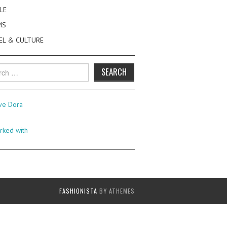
LE
MS
EL & CULTURE
h
FASHIONISTA
BY ATHEMES