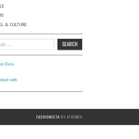
LE
MS
EL & CULTURE
h
FASHIONISTA
BY ATHEMES