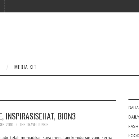
MEDIA KIT
BAHA
E, INSPIRASISEHAT, BION3
DAILY
BER 2010
THE TRAVEL JUNKIE
FASH
FOOD
madic telah menjadikan saya menjalani kehidupan yang serba