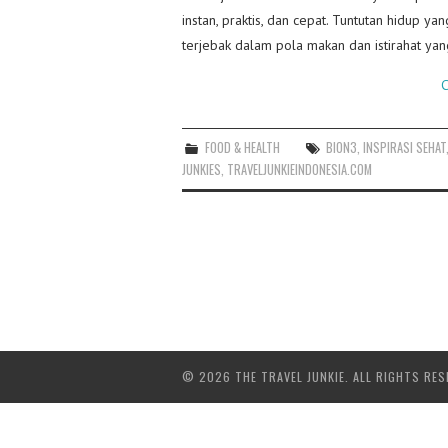
instan, praktis, dan cepat. Tuntutan hidup 
terjebak dalam pola makan dan istirahat yan
C
FOOD & HEALTH
BION3
,
INSPIRASI SEHAT
JUNKIES
,
TRAVELJUNKIEINDONESIA.COM
© 2026 THE TRAVEL JUNKIE. ALL RIGHTS RES