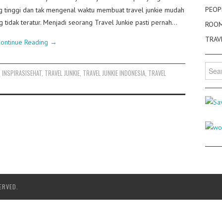
PEOP
yang tinggi dan tak mengenal waktu membuat travel junkie mudah
g tidak teratur. Menjadi seorang Travel Junkie pasti pernah…
ROO
TRAV
ontinue Reading
→
Searc
,
INSPIRASISEHAT
,
TRAVEL JUNKIE
,
TRAVEL JUNKIE INDONESIA
,
TRAVEL
for:
ERVED.