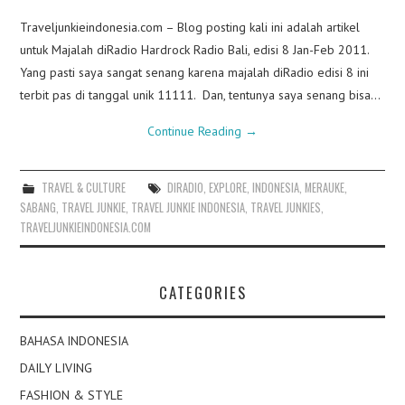
Traveljunkieindonesia.com – Blog posting kali ini adalah artikel
untuk Majalah diRadio Hardrock Radio Bali, edisi 8 Jan-Feb 2011.
Yang pasti saya sangat senang karena majalah diRadio edisi 8 ini
terbit pas di tanggal unik 11111. Dan, tentunya saya senang bisa…
Continue Reading
→
TRAVEL & CULTURE
DIRADIO
,
EXPLORE
,
INDONESIA
,
MERAUKE
,
SABANG
,
TRAVEL JUNKIE
,
TRAVEL JUNKIE INDONESIA
,
TRAVEL JUNKIES
,
TRAVELJUNKIEINDONESIA.COM
CATEGORIES
BAHASA INDONESIA
DAILY LIVING
FASHION & STYLE