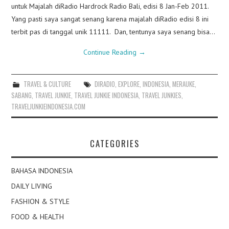
untuk Majalah diRadio Hardrock Radio Bali, edisi 8 Jan-Feb 2011.
Yang pasti saya sangat senang karena majalah diRadio edisi 8 ini
terbit pas di tanggal unik 11111. Dan, tentunya saya senang bisa…
Continue Reading
→
TRAVEL & CULTURE
DIRADIO
,
EXPLORE
,
INDONESIA
,
MERAUKE
,
SABANG
,
TRAVEL JUNKIE
,
TRAVEL JUNKIE INDONESIA
,
TRAVEL JUNKIES
,
TRAVELJUNKIEINDONESIA.COM
CATEGORIES
BAHASA INDONESIA
DAILY LIVING
FASHION & STYLE
FOOD & HEALTH