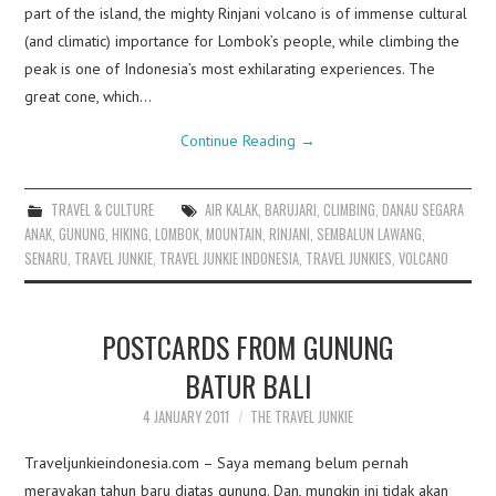
part of the island, the mighty Rinjani volcano is of immense cultural
(and climatic) importance for Lombok’s people, while climbing the
peak is one of Indonesia’s most exhilarating experiences. The
great cone, which…
Continue Reading
→
TRAVEL & CULTURE
AIR KALAK
,
BARUJARI
,
CLIMBING
,
DANAU SEGARA
ANAK
,
GUNUNG
,
HIKING
,
LOMBOK
,
MOUNTAIN
,
RINJANI
,
SEMBALUN LAWANG
,
SENARU
,
TRAVEL JUNKIE
,
TRAVEL JUNKIE INDONESIA
,
TRAVEL JUNKIES
,
VOLCANO
POSTCARDS FROM GUNUNG
BATUR BALI
4 JANUARY 2011
THE TRAVEL JUNKIE
Traveljunkieindonesia.com – Saya memang belum pernah
merayakan tahun baru diatas gunung. Dan, mungkin ini tidak akan