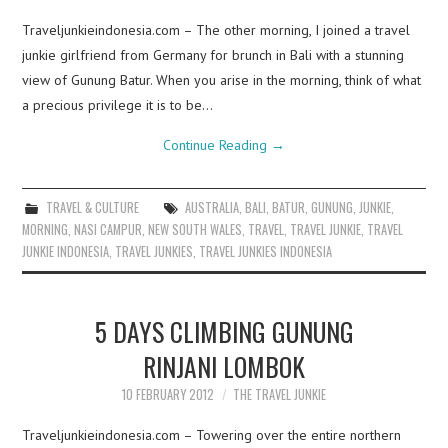
Traveljunkieindonesia.com – The other morning, I joined a travel
junkie girlfriend from Germany for brunch in Bali with a stunning
view of Gunung Batur. When you arise in the morning, think of what
a precious privilege it is to be…
Continue Reading
→
TRAVEL & CULTURE
AUSTRALIA
,
BALI
,
BATUR
,
GUNUNG
,
JUNKIE
,
MORNING
,
NASI CAMPUR
,
NEW SOUTH WALES
,
TRAVEL
,
TRAVEL JUNKIE
,
TRAVEL
JUNKIE INDONESIA
,
TRAVEL JUNKIES
,
TRAVEL JUNKIES INDONESIA
5 DAYS CLIMBING GUNUNG
RINJANI LOMBOK
10 FEBRUARY 2012
THE TRAVEL JUNKIE
Traveljunkieindonesia.com – Towering over the entire northern