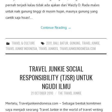
pernah terjadi kalau tidak ada ajakan dari Waizly D. Rada males
untuk naik gunung tinggi di musim hujan, maunya gunung yang
cantik saja hoax!…
Continue Reading
→
TRAVEL & CULTURE
2011
,
BALI
,
BATUR
,
GUNUNG
,
TRAVEL JUNKIE
,
TRAVEL JUNKIE INDONESIA
,
TRAVEL JUNKIES
,
TRAVELJUNKIEINDONESIA.COM
TRAVEL JUNKIE SOCIAL
RESPONSIBILITY (TJSR) UNTUK
NGUDI ILMU
21 OCTOBER 2010
THE TRAVEL JUNKIE
Mertelu, Traveljunkieindonesia.com – Sebagai bentuk komitmen
saya menjadi seorang Travel Junkie in the world of travel writing