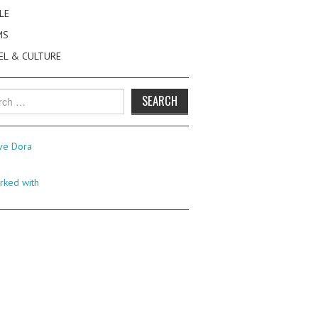
LE
MS
EL & CULTURE
h