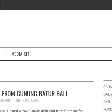
MEDIA KIT
BAHA
 FROM GUNUNG BATUR BALI
DAILY
BER 2013
THE TRAVEL JUNKIE
FASH
FOOD
g, I joined a travel junkie girlfriend from Germany for