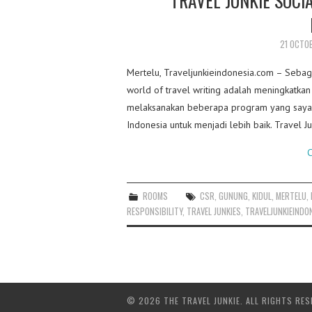
21 OCTO
Mertelu, Traveljunkieindonesia.com – Sebag
world of travel writing adalah meningkatkan
melaksanakan beberapa program yang saya 
Indonesia untuk menjadi lebih baik. Travel J
C
ROOMS
CSR
,
GUNUNG
,
KIDUL
,
MERTELU
,
RESPONSIBILITY
,
TRAVEL JUNKIES
,
TRAVELJUNKIEINDO
© 2026 THE TRAVEL JUNKIE. ALL RIGHTS RES