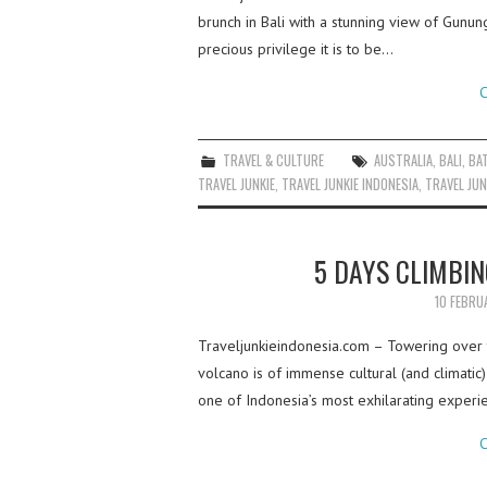
brunch in Bali with a stunning view of Gunun
precious privilege it is to be…
C
TRAVEL & CULTURE
AUSTRALIA
,
BALI
,
BA
TRAVEL JUNKIE
,
TRAVEL JUNKIE INDONESIA
,
TRAVEL JUN
5 DAYS CLIMBI
10 FEBRU
Traveljunkieindonesia.com – Towering over th
volcano is of immense cultural (and climatic
one of Indonesia’s most exhilarating experi
C