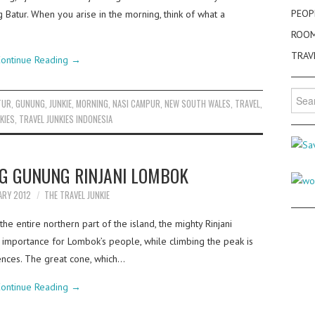
PEOP
g Batur. When you arise in the morning, think of what a
ROO
TRAV
ontinue Reading
→
Searc
TUR
,
GUNUNG
,
JUNKIE
,
MORNING
,
NASI CAMPUR
,
NEW SOUTH WALES
,
TRAVEL
,
for:
KIES
,
TRAVEL JUNKIES INDONESIA
NG GUNUNG RINJANI LOMBOK
ARY 2012
THE TRAVEL JUNKIE
e entire northern part of the island, the mighty Rinjani
) importance for Lombok’s people, while climbing the peak is
ences. The great cone, which…
ontinue Reading
→