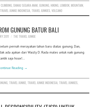
,
CLIMBING
,
DANAU SEGARA ANAK
,
GUNUNG
,
HIKING
,
LOMBOK
,
MOUNTAIN
,
TRAVEL JUNKIE INDONESIA
,
TRAVEL JUNKIES
,
VOLCANO
ROM GUNUNG BATUR BALI
RY 2011
THE TRAVEL JUNKIE
elum pernah merayakan tahun baru diatas gunung. Dan,
tidak ada ajakan dari Waizly D. Rada males untuk naik gunung
antik saja hoax!…
ontinue Reading
→
UNUNG
,
TRAVEL JUNKIE
,
TRAVEL JUNKIE INDONESIA
,
TRAVEL JUNKIES
,
AL RESPONSIBILITY (TJSR) UNTUK