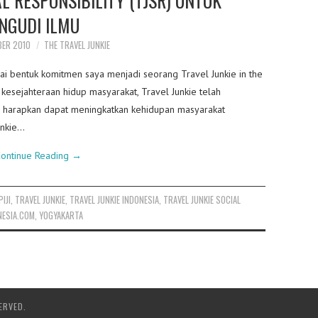
NGUDI ILMU
BER 2010
THE TRAVEL JUNKIE
ai bentuk komitmen saya menjadi seorang Travel Junkie in the
 kesejahteraan hidup masyarakat, Travel Junkie telah
harapkan dapat meningkatkan kehidupan masyarakat
unkie…
ontinue Reading
→
PIJI
,
TRAVEL JUNKIE
,
TRAVEL JUNKIE INDONESIA
,
TRAVEL JUNKIE SOCIAL
NESIA.COM
,
YOGYAKARTA
ERVED.