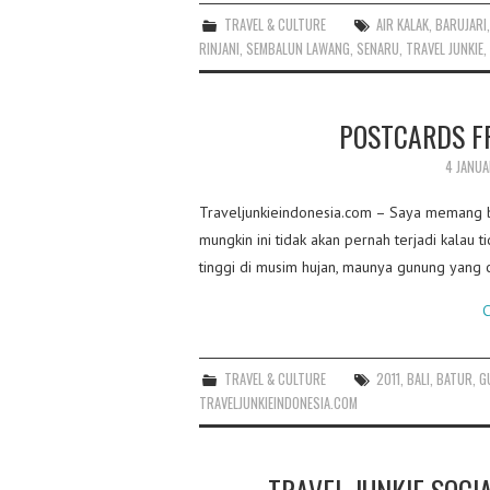
TRAVEL & CULTURE
AIR KALAK
,
BARUJARI
RINJANI
,
SEMBALUN LAWANG
,
SENARU
,
TRAVEL JUNKIE
,
POSTCARDS F
4 JANUA
Traveljunkieindonesia.com – Saya memang b
mungkin ini tidak akan pernah terjadi kalau 
tinggi di musim hujan, maunya gunung yang c
C
TRAVEL & CULTURE
2011
,
BALI
,
BATUR
,
G
TRAVELJUNKIEINDONESIA.COM
TRAVEL JUNKIE SOCI