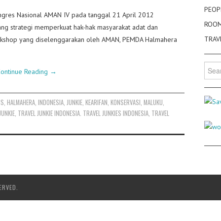
PEOP
ngres Nasional AMAN IV pada tanggal 21 April 2012
ROO
ng strategi memperkuat hak-hak masyarakat adat dan
TRAV
 Workshop yang diselenggarakan oleh AMAN, PEMDA Halmahera
Searc
ontinue Reading
→
for:
IS
,
HALMAHERA
,
INDONESIA
,
JUNKIE
,
KEARIFAN
,
KONSERVASI
,
MALUKU
,
JUNKIE
,
TRAVEL JUNKIE INDONESIA. TRAVEL JUNKIES INDONESIA
,
TRAVEL
ERVED.