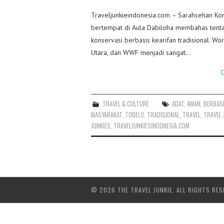
Traveljunkieindonesia.com – Sarahsehan Ko
bertempat di Aula Dabiloha membahas tenta
konservasi berbasis kearifan tradisional.
Utara, dan WWF menjadi sangat…
C
TRAVEL & CULTURE
ADAT
,
AMAN
,
BERBAS
MASYARAKAT
,
TOBELO
,
TRADISIONAL
,
TRAVEL
,
TRAVEL 
JUNKIES
,
TRAVELJUNKIESINDONESIA.COM
© 2026 THE TRAVEL JUNKIE. ALL RIGHTS RES