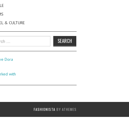
LE
MS
EL & CULTURE
h
FASHIONISTA
BY ATHEMES