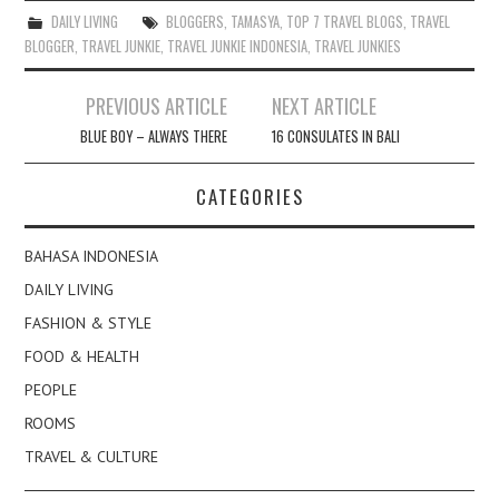
DAILY LIVING
BLOGGERS
,
TAMASYA
,
TOP 7 TRAVEL BLOGS
,
TRAVEL
BLOGGER
,
TRAVEL JUNKIE
,
TRAVEL JUNKIE INDONESIA
,
TRAVEL JUNKIES
Post
PREVIOUS ARTICLE
NEXT ARTICLE
navigation
BLUE BOY – ALWAYS THERE
16 CONSULATES IN BALI
CATEGORIES
BAHASA INDONESIA
DAILY LIVING
FASHION & STYLE
FOOD & HEALTH
PEOPLE
ROOMS
TRAVEL & CULTURE